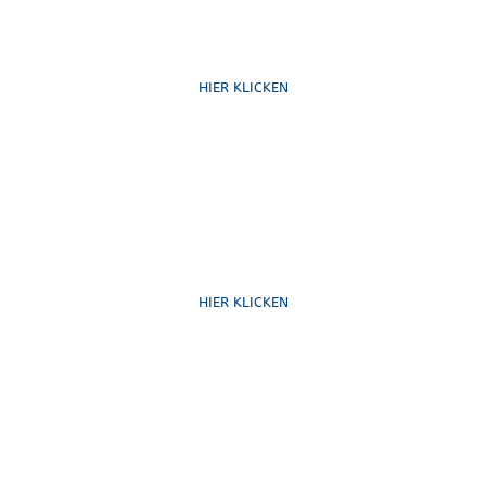
Ruf uns an
HIER KLICKEN
Schreib uns
HIER KLICKEN
Formulare