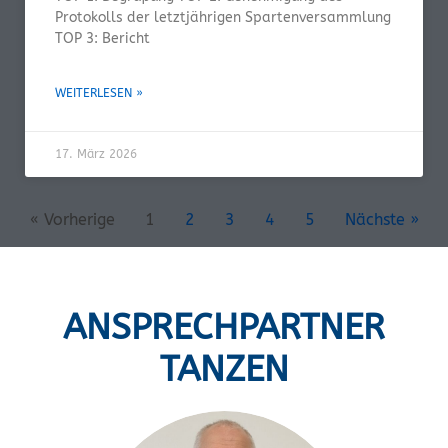
Protokolls der letztjährigen Spartenversammlung
TOP 3: Bericht
WEITERLESEN »
17. März 2026
« Vorherige
1
2
3
4
5
Nächste »
ANSPRECHPARTNER
TANZEN