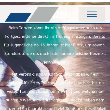
TANZEN
Beim Tanzen könnt ihr als Anfänger aber auch als
Fortgeschrittener direkt ins Training einsteigen. Bereits
für Jugendliche ab 16 Jahren ist hier Platz, um sowohl
Standardtänze als auch Lateinamerikanische Tänze zu
verinnerlichen.
Mit Veronika und Oskar Schweitz haben wir ein
hochqualifiziertes Tanzpaar, welches auch selbst an
vielen Turnieren teilgenommen hat und welche nun
auch als Wertungsrichter agieren. Hier ist neben dem
tänzerischen Charakter auch viel Spaß und Geselligkeit