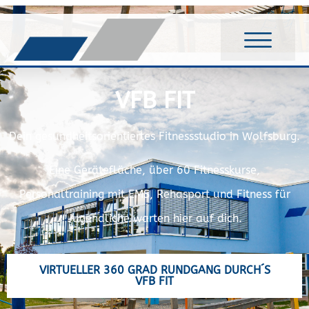
VFB FIT
Dein gesundheitsorientiertes Fitnessstudio in Wolfsburg.
Eine Gerätefläche, über 60 Fitnesskurse,
Personaltraining mit EMS, Rehasport und Fitness für
Jugendliche warten hier auf dich.
VIRTUELLER 360 GRAD RUNDGANG DURCH´S
VFB FIT