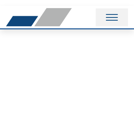
Offizieller
Saisonstart der
Radsparte erfolgt