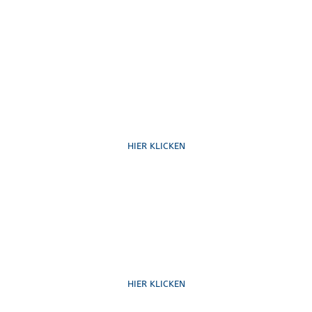
Ruf uns an
HIER KLICKEN
Schreib uns
HIER KLICKEN