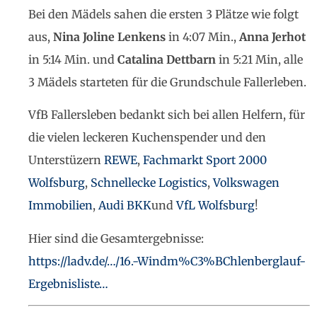
Bei den Mädels sahen die ersten 3 Plätze wie folgt
aus,
Nina Joline Lenkens
in 4:07 Min.,
Anna Jerhot
in 5:14 Min. und
Catalina Dettbarn
in 5:21 Min, alle
3 Mädels starteten für die Grundschule Fallerleben.
VfB Fallersleben bedankt sich bei allen Helfern, für
die vielen leckeren Kuchenspender und den
Unterstüzern
REWE
,
Fachmarkt Sport 2000
Wolfsburg
,
Schnellecke Logistics
,
Volkswagen
Immobilien
,
Audi BKK
und
VfL Wolfsburg
!
Hier sind die Gesamtergebnisse:
https://ladv.de/…/16.-Windm%C3%BChlenberglauf-
Ergebnisliste…