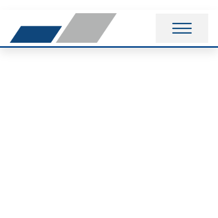
Erinnerung:
Einladung
außerordentliche
Mitgliederversammlu
am 15.09.2017