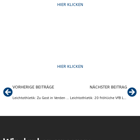
HIER KLICKEN
Formulare
HIER KLICKEN
VORHERIGE BEITRÄGE
NÄCHSTER BEITRAG
Leichtathletik: Zu Gast in Verden bei den Landesmeisterschaften U16/U20!
Leichtathletik: 20 fröhliche VfB Leichtathleten beim 12. Wolfsburger Marathon