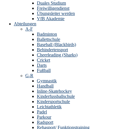
Duales Studium
Freiwilligendienst
Übungsleiter werden
VfB Akademie
Abteilungen
A-F
Badminton
Ballettschule
Baseball (Blackbirds)
Behindertensport
Cheerleading (Sharks)
Cricket
Darts
Fußball
G-R
Gymnastik
Handball
Inline-Skatehockey
Kinderfussballschule
Kindersportschule
Leichtathletik
Padel
Parkour
Radsport
Rehasport/ Funktionstraining