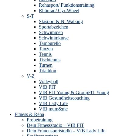
Rehasport/ Funktionstraining
Rhönrad/ Cyr-Wheel
S-T
Skisport & N. Walking
Sportabzeichen
Schwimmen
Schwimmkurse
Tamburello
Tanzen
Tennis
Tischtennis
Turnen
Triathlon
V-Z
Volleyball
VfB FIT
VfB FIT Young & GroupFIT Young
VfB Gesundheitscoaching
VfB Lady Life
VfB mum&me
Fitness & Reha
Probetraining
Dein Fitnessstudio – VfB FIT
Dein Frauensportstudio – VfB Lady Life