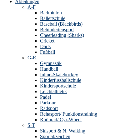
Abteilungen
A-F
Badminton
Ballettschule
Baseball (Blackbirds)
Behindertensport
Cheerleading (Sharks)
Cricket
Darts
Fußball
G-R
Gymnastik
Handball
Inline-Skatehockey
Kinderfussballschule
Kindersportschule
Leichtathletik
Padel
Parkour
Radsport
Rehasport/ Funktionstraining
Rhönrad/ Cyr-Wheel
S-T
Skisport & N. Walking
Sportabzeichen