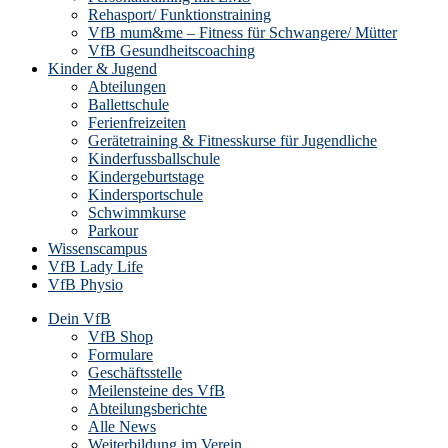
Rehasport/ Funktionstraining
VfB mum&me – Fitness für Schwangere/ Mütter
VfB Gesundheitscoaching
Kinder & Jugend
Abteilungen
Ballettschule
Ferienfreizeiten
Gerätetraining & Fitnesskurse für Jugendliche
Kinderfussballschule
Kindergeburtstage
Kindersportschule
Schwimmkurse
Parkour
Wissenscampus
VfB Lady Life
VfB Physio
Dein VfB
VfB Shop
Formulare
Geschäftsstelle
Meilensteine des VfB
Abteilungsberichte
Alle News
Weiterbildung im Verein