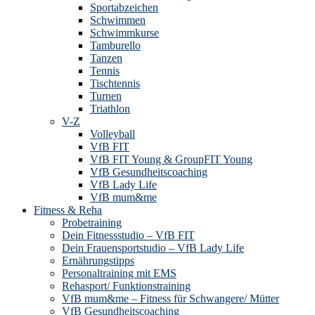
Sportabzeichen
Schwimmen
Schwimmkurse
Tamburello
Tanzen
Tennis
Tischtennis
Turnen
Triathlon
V-Z
Volleyball
VfB FIT
VfB FIT Young & GroupFIT Young
VfB Gesundheitscoaching
VfB Lady Life
VfB mum&me
Fitness & Reha
Probetraining
Dein Fitnessstudio – VfB FIT
Dein Frauensportstudio – VfB Lady Life
Ernährungstipps
Personaltraining mit EMS
Rehasport/ Funktionstraining
VfB mum&me – Fitness für Schwangere/ Mütter
VfB Gesundheitscoaching