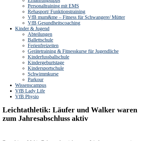
Ernährungstipps
Personaltraining mit EMS
Rehasport/ Funktionstraining
VfB mum&me – Fitness für Schwangere/ Mütter
VfB Gesundheitscoaching
Kinder & Jugend
Abteilungen
Ballettschule
Ferienfreizeiten
Gerätetraining & Fitnesskurse für Jugendliche
Kinderfussballschule
Kindergeburtstage
Kindersportschule
Schwimmkurse
Parkour
Wissenscampus
VfB Lady Life
VfB Physio
Leichtathletik: Läufer und Walker waren
zum Jahresabschluss aktiv