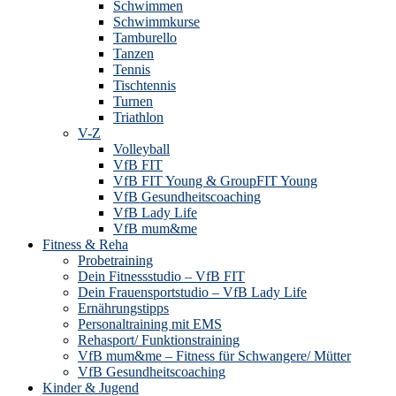
Schwimmen
Schwimmkurse
Tamburello
Tanzen
Tennis
Tischtennis
Turnen
Triathlon
V-Z
Volleyball
VfB FIT
VfB FIT Young & GroupFIT Young
VfB Gesundheitscoaching
VfB Lady Life
VfB mum&me
Fitness & Reha
Probetraining
Dein Fitnessstudio – VfB FIT
Dein Frauensportstudio – VfB Lady Life
Ernährungstipps
Personaltraining mit EMS
Rehasport/ Funktionstraining
VfB mum&me – Fitness für Schwangere/ Mütter
VfB Gesundheitscoaching
Kinder & Jugend