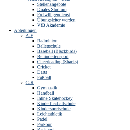
Stellenangebote
Duales Studium
Freiwilligendienst
Übungsleiter werden
VfB Akademie
Abteilungen
A-F
Badminton
Ballettschule
Baseball (Blackbirds)
Behindertensport
Cheerleading (Sharks)
Cricket
Darts
Fußball
G-R
Gymnastik
Handball
Inline-Skatehockey
Kinderfussballschule
Kindersportschule
Leichtathletik
Padel
Parkour
Radsport