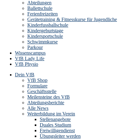
Abteilungen
Ballettschule
Ferienfreizeiten
Gerätetraining & Fitnesskurse für Jugendliche
Kinderfussballschule
Kindergeburtstage
Kindersportschule
Schwimmkurse
Parkour
Wissenscampus
VfB Lady Life
VfB Physio
Dein VfB
VfB Shop
Formulare
Geschäftsstelle
Meilensteine des VfB
Abteilungsberichte
Alle News
Weiterbildung im Verein
Stellenangebote
Duales Studium
Freiwilligendienst
Übungsleiter werden