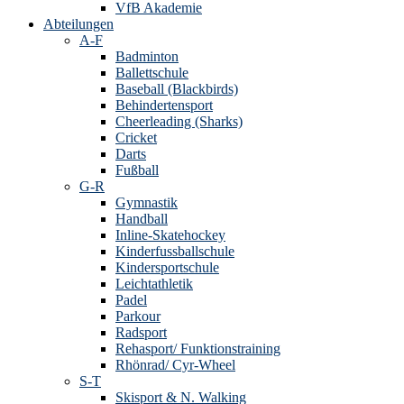
VfB Akademie
Abteilungen
A-F
Badminton
Ballettschule
Baseball (Blackbirds)
Behindertensport
Cheerleading (Sharks)
Cricket
Darts
Fußball
G-R
Gymnastik
Handball
Inline-Skatehockey
Kinderfussballschule
Kindersportschule
Leichtathletik
Padel
Parkour
Radsport
Rehasport/ Funktionstraining
Rhönrad/ Cyr-Wheel
S-T
Skisport & N. Walking