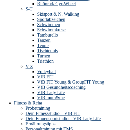
Rhönrad/ Cyr-Wheel
S-T
Skisport & N. Walking
Sportabzeichen
Schwimmen
Schwimmkurse
Tamburello
Tanzen
Tennis
Tischtennis
Turnen
Triathlon
V-Z
Volleyball
VfB FIT
VfB FIT Young & GroupFIT Young
VfB Gesundheitscoaching
VfB Lady Life
VfB mum&me
Fitness & Reha
Probetraining
Dein Fitnessstudio – VfB FIT
Dein Frauensportstudio – VfB Lady Life
Ernährungstipps
Personaltraining mit EMS