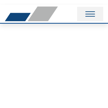
Stephan Wellhäuser
und Markus Aeffner
in Helmstedt am
Start