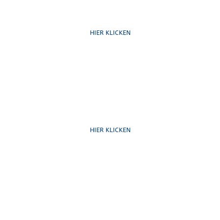
Ruf uns an
HIER KLICKEN
Schreib uns
HIER KLICKEN
Formulare