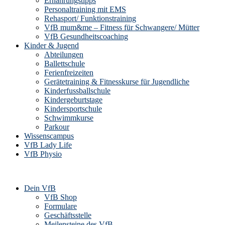
Ernährungstipps
Personaltraining mit EMS
Rehasport/ Funktionstraining
VfB mum&me – Fitness für Schwangere/ Mütter
VfB Gesundheitscoaching
Kinder & Jugend
Abteilungen
Ballettschule
Ferienfreizeiten
Gerätetraining & Fitnesskurse für Jugendliche
Kinderfussballschule
Kindergeburtstage
Kindersportschule
Schwimmkurse
Parkour
Wissenscampus
VfB Lady Life
VfB Physio
Dein VfB
VfB Shop
Formulare
Geschäftsstelle
Meilensteine des VfB