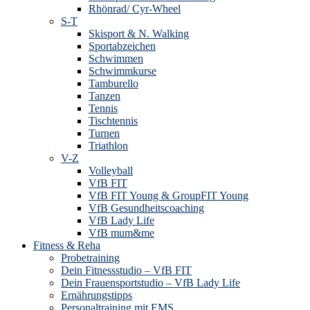
Rhönrad/ Cyr-Wheel
S-T
Skisport & N. Walking
Sportabzeichen
Schwimmen
Schwimmkurse
Tamburello
Tanzen
Tennis
Tischtennis
Turnen
Triathlon
V-Z
Volleyball
VfB FIT
VfB FIT Young & GroupFIT Young
VfB Gesundheitscoaching
VfB Lady Life
VfB mum&me
Fitness & Reha
Probetraining
Dein Fitnessstudio – VfB FIT
Dein Frauensportstudio – VfB Lady Life
Ernährungstipps
Personaltraining mit EMS