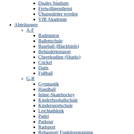
Duales Studium
Freiwilligendienst
Übungsleiter werden
VfB Akademie
Abteilungen
A-F
Badminton
Ballettschule
Baseball (Blackbirds)
Behindertensport
Cheerleading (Sharks)
Cricket
Darts
Fußball
G-R
Gymnastik
Handball
Inline-Skatehockey
Kinderfussballschule
Kindersportschule
Leichtathletik
Padel
Parkour
Radsport
Rehasport/ Funktionstraining