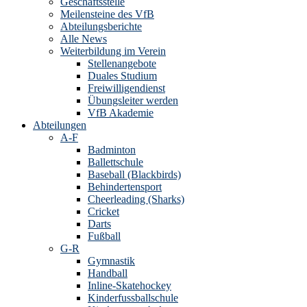
Geschäftsstelle
Meilensteine des VfB
Abteilungsberichte
Alle News
Weiterbildung im Verein
Stellenangebote
Duales Studium
Freiwilligendienst
Übungsleiter werden
VfB Akademie
Abteilungen
A-F
Badminton
Ballettschule
Baseball (Blackbirds)
Behindertensport
Cheerleading (Sharks)
Cricket
Darts
Fußball
G-R
Gymnastik
Handball
Inline-Skatehockey
Kinderfussballschule