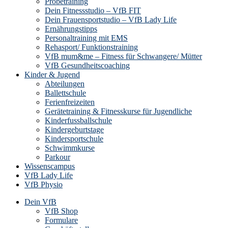
Probetraining
Dein Fitnessstudio – VfB FIT
Dein Frauensportstudio – VfB Lady Life
Ernährungstipps
Personaltraining mit EMS
Rehasport/ Funktionstraining
VfB mum&me – Fitness für Schwangere/ Mütter
VfB Gesundheitscoaching
Kinder & Jugend
Abteilungen
Ballettschule
Ferienfreizeiten
Gerätetraining & Fitnesskurse für Jugendliche
Kinderfussballschule
Kindergeburtstage
Kindersportschule
Schwimmkurse
Parkour
Wissenscampus
VfB Lady Life
VfB Physio
Dein VfB
VfB Shop
Formulare