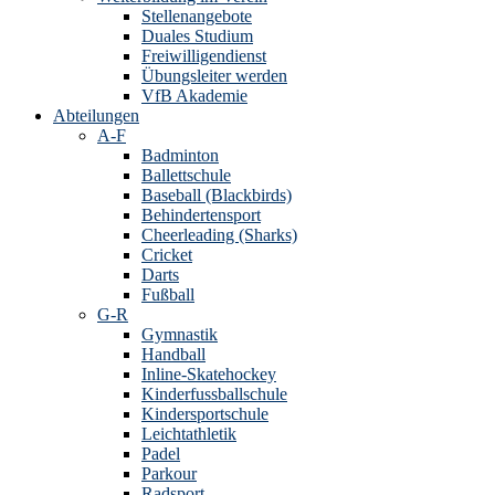
Stellenangebote
Duales Studium
Freiwilligendienst
Übungsleiter werden
VfB Akademie
Abteilungen
A-F
Badminton
Ballettschule
Baseball (Blackbirds)
Behindertensport
Cheerleading (Sharks)
Cricket
Darts
Fußball
G-R
Gymnastik
Handball
Inline-Skatehockey
Kinderfussballschule
Kindersportschule
Leichtathletik
Padel
Parkour
Radsport