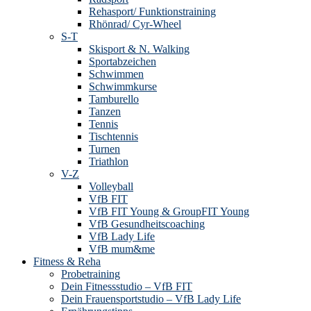
Rehasport/ Funktionstraining
Rhönrad/ Cyr-Wheel
S-T
Skisport & N. Walking
Sportabzeichen
Schwimmen
Schwimmkurse
Tamburello
Tanzen
Tennis
Tischtennis
Turnen
Triathlon
V-Z
Volleyball
VfB FIT
VfB FIT Young & GroupFIT Young
VfB Gesundheitscoaching
VfB Lady Life
VfB mum&me
Fitness & Reha
Probetraining
Dein Fitnessstudio – VfB FIT
Dein Frauensportstudio – VfB Lady Life