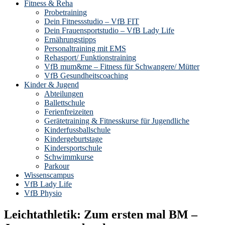
Fitness & Reha
Probetraining
Dein Fitnessstudio – VfB FIT
Dein Frauensportstudio – VfB Lady Life
Ernährungstipps
Personaltraining mit EMS
Rehasport/ Funktionstraining
VfB mum&me – Fitness für Schwangere/ Mütter
VfB Gesundheitscoaching
Kinder & Jugend
Abteilungen
Ballettschule
Ferienfreizeiten
Gerätetraining & Fitnesskurse für Jugendliche
Kinderfussballschule
Kindergeburtstage
Kindersportschule
Schwimmkurse
Parkour
Wissenscampus
VfB Lady Life
VfB Physio
Leichtathletik: Zum ersten mal BM –