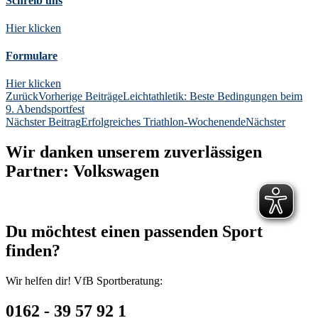
Schreib uns
Hier klicken
Formulare
Hier klicken
Zurück
Vorherige Beiträge
Leichtathletik: Beste Bedingungen beim
9. Abendsportfest
Nächster Beitrag
Erfolgreiches Triathlon-Wochenende
Nächster
Wir danken unserem zuverlässigen
Partner: Volkswagen
Du möchtest einen passenden Sport
finden?
Wir helfen dir! VfB Sportberatung:
0162 - 39 57 92 1