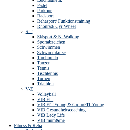
Leichtathletik
Padel
Parkour
Radsport
Rehasport/ Funktionstraining
Rhönrad/ Cyr-Wheel
S-T
Skisport & N. Walking
Sportabzeichen
Schwimmen
Schwimmkurse
Tamburello
Tanzen
Tennis
Tischtennis
Turnen
Triathlon
V-Z
Volleyball
VfB FIT
VfB FIT Young & GroupFIT Young
VfB Gesundheitscoaching
VfB Lady Life
VfB mum&me
Fitness & Reha