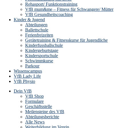
Rehasport/ Funktionstraining
VfB mum&me – Fitness für Schwangere/ Mütter
VfB Gesundheitscoaching
Kinder & Jugend
Abteilungen
Ballettschule
Ferienfreizeiten
Gerätetraining & Fitnesskurse für Jugendliche
Kinderfussballschule
Kindergeburtstage
Kindersportschule
Schwimmkurse
Parkour
Wissenscampus
VfB Lady Life
VfB Physio
Dein VfB
VfB Shop
Formulare
Geschäftsstelle
Meilensteine des VfB
Abteilungsberichte
Alle News
Weiterbildung im Verein