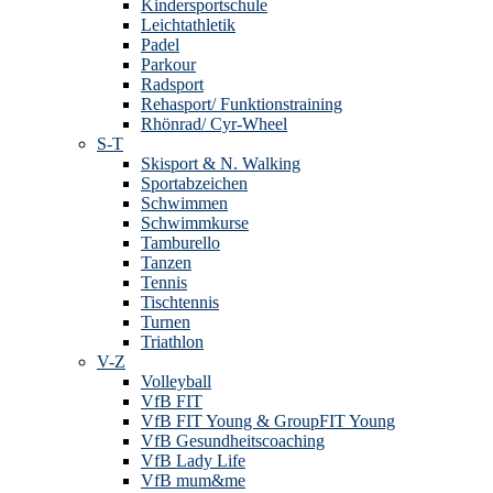
Kindersportschule
Leichtathletik
Padel
Parkour
Radsport
Rehasport/ Funktionstraining
Rhönrad/ Cyr-Wheel
S-T
Skisport & N. Walking
Sportabzeichen
Schwimmen
Schwimmkurse
Tamburello
Tanzen
Tennis
Tischtennis
Turnen
Triathlon
V-Z
Volleyball
VfB FIT
VfB FIT Young & GroupFIT Young
VfB Gesundheitscoaching
VfB Lady Life
VfB mum&me