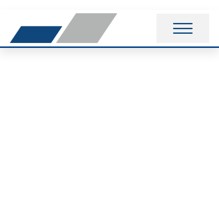
Wettkampf in
Helmstedt mit dem
ersten Platz beendet