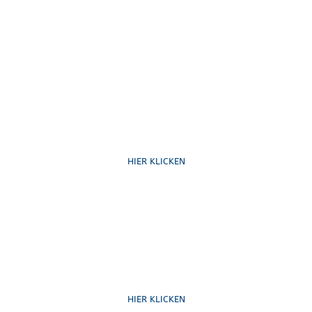
Ruf uns an
HIER KLICKEN
Schreib uns
HIER KLICKEN