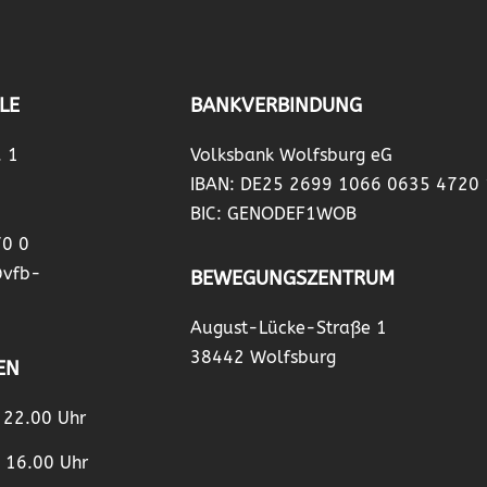
LE
BANKVERBINDUNG
. 1
Volksbank Wolfsburg eG
IBAN: DE25 2699 1066 0635 4720
BIC: GENODEF1WOB
70 0
@vfb-
BEWEGUNGSZENTRUM
August-Lücke-Straße 1
38442 Wolfsburg
EN
– 22.00 Uhr
– 16.00 Uhr