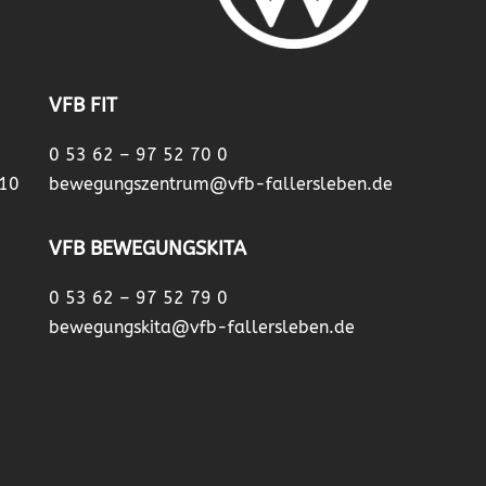
VFB FIT
0 53 62 – 97 52 70 0
 10
bewegungszentrum@vfb-fallersleben.de
VFB BEWEGUNGSKITA
0 53 62 – 97 52 79 0
bewegungskita@vfb-fallersleben.de