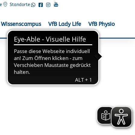
e
Standorte
Wissenscampus
VfB Lady Life
VfB Physio
 dabei