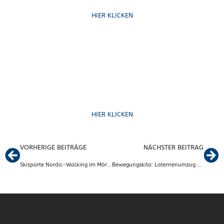
HIER KLICKEN
Formulare
HIER KLICKEN
VORHERIGE BEITRÄGE
NÄCHSTER BEITRAG
Skisparte Nordic-Walking im Mörser Wald 2018
Bewegungskita: Laternenumzug bei bestem Wetter