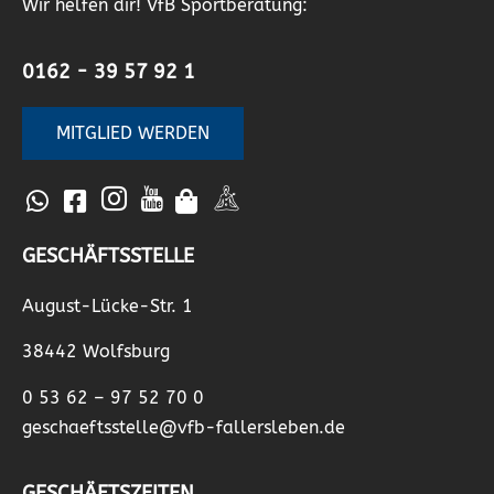
Wir helfen dir! VfB Sportberatung:
0162 - 39 57 92 1
MITGLIED WERDEN
GESCHÄFTSSTELLE
August-Lücke-Str. 1
38442 Wolfsburg
0 53 62 – 97 52 70 0
geschaeftsstelle@vfb-fallersleben.de
GESCHÄFTSZEITEN