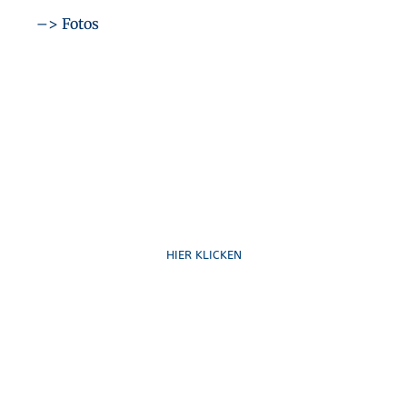
–> Fotos
Ruf uns an
HIER KLICKEN
Schreib uns