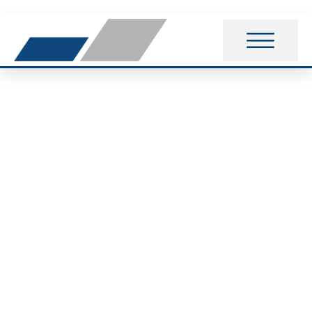
Teilnahme am
Oberharzer Nordic-
akiv-Cup im Harz in
Oderbrück am
18.August 2018