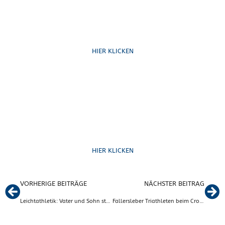
Schreib uns
HIER KLICKEN
Formulare
HIER KLICKEN
VORHERIGE BEITRÄGE
NÄCHSTER BEITRAG
Leichtathletik: Vater und Sohn stehen gemeinsam auf dem Treppchen beim Eintracht-Stadionlauf in Braunschweig
Fallersleber Triathleten beim Crossduathlon in Helmstedt erfolgreich