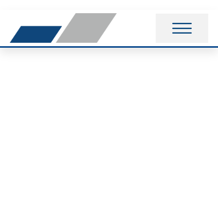
Leichtathletik: 150
Waldlauf in Rümer!