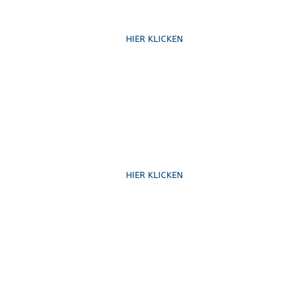
Ruf uns an
HIER KLICKEN
Schreib uns
HIER KLICKEN
Formulare