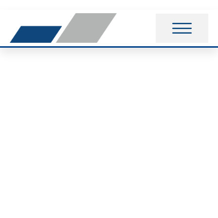
Triathleten beim
Wilscher Fun Run