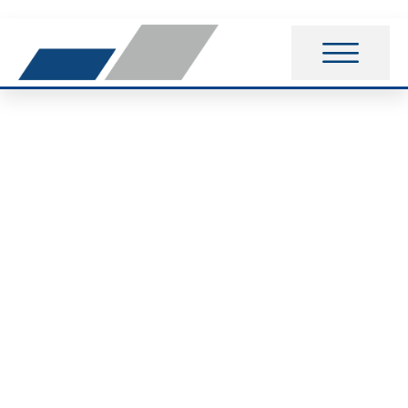
1. Wettkampf für
unsere
Trampolinturner