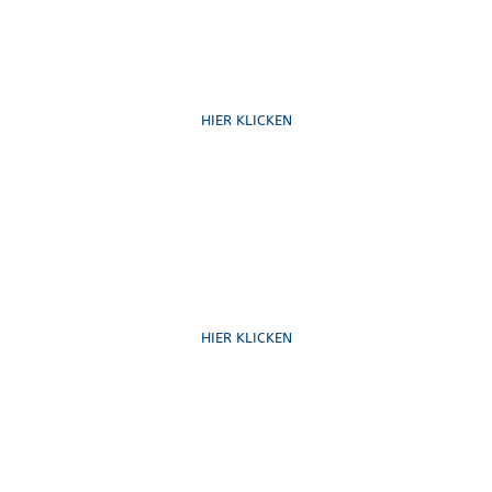
Ruf uns an
HIER KLICKEN
Schreib uns
HIER KLICKEN