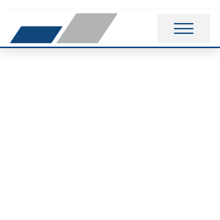
Radsport: CycleTour
2019