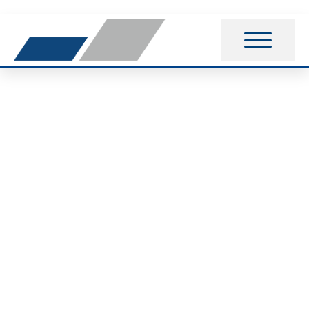
Tanzsparte legt
erfolgreich DTSA-
Prüfung ab