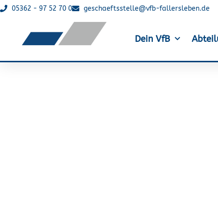
05362 - 97 52 70 0
geschaeftsstelle@vfb-fallersleben.de
Dein VfB
Abtei
Triathlon: Rainer M