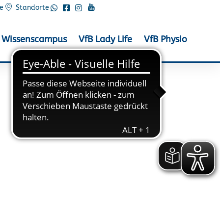
e
Standorte
Wissenscampus
VfB Lady Life
VfB Physio
essler beim Wilscher