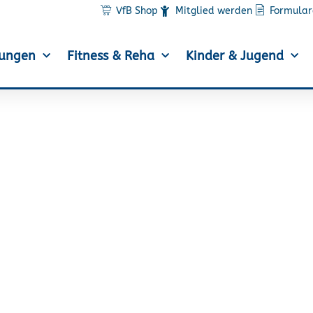
VfB Shop
Mitglied werden
Formular
lungen
Fitness & Reha
Kinder & Jugend
orgenthal und Ines Ro
Crosslauf am Start