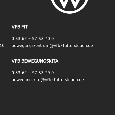
VFB FIT
0 53 62 – 97 52 70 0
 10
bewegungszentrum@vfb-fallersleben.de
VFB BEWEGUNGSKITA
0 53 62 – 97 52 79 0
bewegungskita@vfb-fallersleben.de