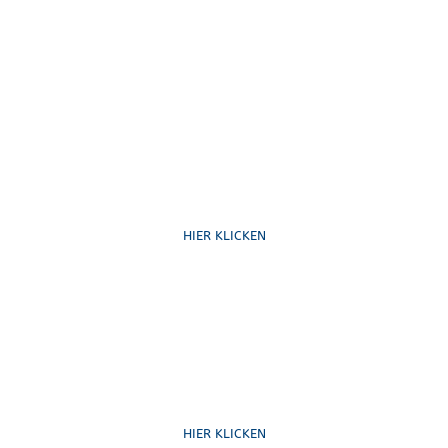
Ruf uns an
HIER KLICKEN
Schreib uns
HIER KLICKEN