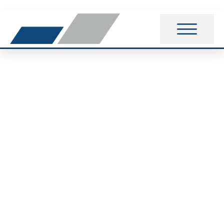
YoungSports-Club:
Neue Jugendprojekte
mitgestalten