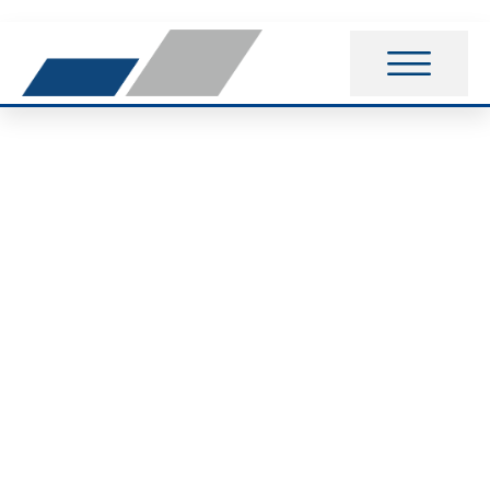
Einladung zu den
Vereinsmeisterschafte
Tischtennis 2021