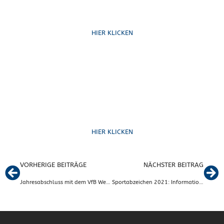
Schreib uns
HIER KLICKEN
Formulare
HIER KLICKEN
VORHERIGE BEITRÄGE
NÄCHSTER BEITRAG
Jahresabschluss mit dem VfB Weihnachtssingen 2021 für Mitglieder und Nicht-Mitglieder!
Sportabzeichen 2021: Informationen zu den Urkunden und der Verleihung