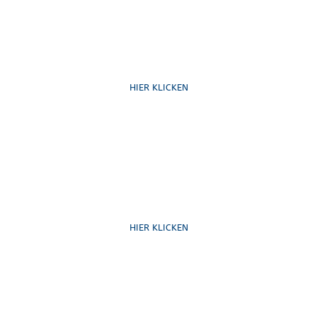
Ruf uns an
HIER KLICKEN
Schreib uns
HIER KLICKEN