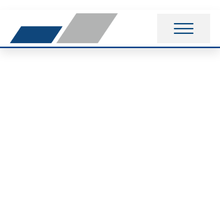
Bericht DBV-E-
Rangliste
27.11.2022