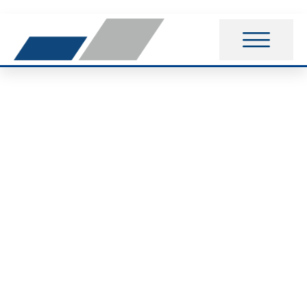
Der 35. Abendlauf in
Meinersen mit 3
ersten Plätzen in den
Altersklassen und
einer persönlichen
Bestzeit