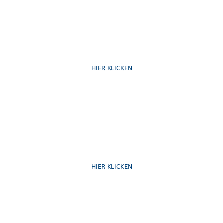
Ruf uns an
HIER KLICKEN
Schreib uns
HIER KLICKEN