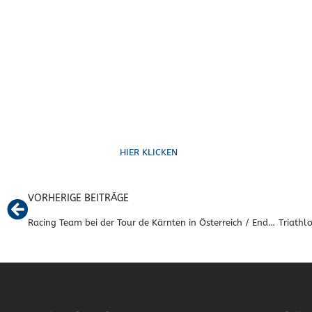
Ruf uns an
HIER KLICKEN
VORHERIGE BEITRÄGE
Racing Team bei der Tour de Kärnten in Österreich / Endurance bei RTF in Müden / Thorben Menne bei Rund um Köln