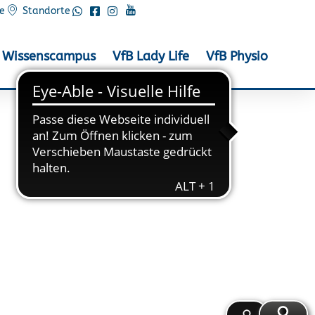
e
Standorte
Wissenscampus
VfB Lady Life
VfB Physio
art der Landesliga