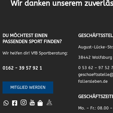
Wir danken unserem zuverläs
DU MÖCHTEST EINEN
GESCHÄFTSSTEL
PASSENDEN SPORT FINDEN?
August-Lücke-Str
Wir helfen dir! VfB Sportberatung:
38442 Wolfsburg
0162 - 39 57 92 1
0 53 62 – 97 52 
geschaeftsstelle
fallersleben.de
MITGLIED WERDEN
GESCHÄFTSZEIT
Mo. – Fr.: 08.00 