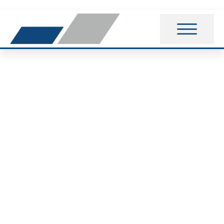
Triathlon: Jörg Pauls
nimmt am „Escape
from Alcatraz“-
Triathlon teil