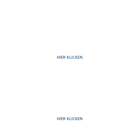
Ruf uns an
HIER KLICKEN
Schreib uns
HIER KLICKEN