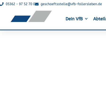
05362 - 97 52 70 0
geschaeftsstelle@vfb-fallersleben.de
Dein VfB
Abtei
13. Köhlbrandbrüc