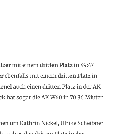
lzer
mit einem
dritten Platz
in 49:47
er
ebenfalls mit einem
dritten Platz
in
ienel
auch einen
dritten Platz
in der AK
ck
hat sogar die AK W60 in 70:36 Miuten
en um Kathrin Nickel, Ulrike Scheibner
hr gab es den d
ritten Platz in der