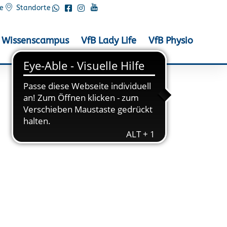
e
Standorte
Wissenscampus
VfB Lady Life
VfB Physio
utschen Einheit in