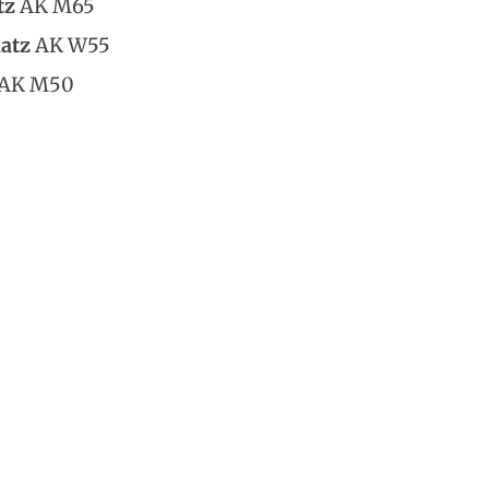
tz
AK M65
latz
AK W55
AK M50