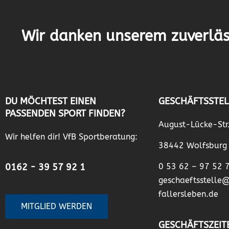
Wir danken unserem zuverläs
DU MÖCHTEST EINEN
GESCHÄFTSSTEL
PASSENDEN SPORT FINDEN?
August-Lücke-Str
Wir helfen dir! VfB Sportberatung:
38442 Wolfsburg
0162 - 39 57 92 1
0 53 62 – 97 52 
geschaeftsstelle
fallersleben.de
MITGLIED WERDEN
GESCHÄFTSZEIT