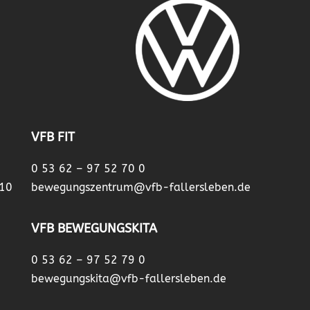
VFB FIT
0 53 62 – 97 52 70 0
 10
bewegungszentrum@vfb-fallersleben.de
VFB BEWEGUNGSKITA
0 53 62 – 97 52 79 0
bewegungskita@vfb-fallersleben.de