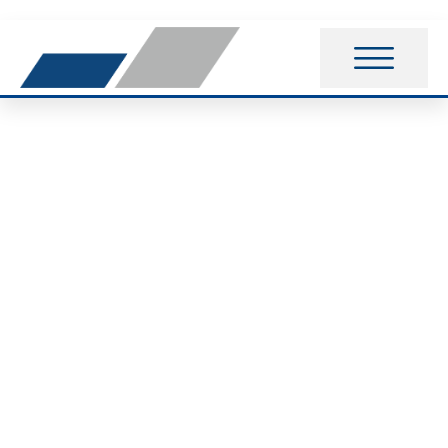
Remo Giersch im
Erzgebirge am Start