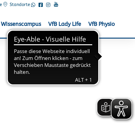
e
Standorte
Wissenscampus
VfB Lady Life
VfB Physio
n Tangermünde