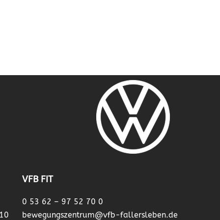
VFB FIT
0 53 62 – 97 52 70 0
 10
bewegungszentrum@vfb-fallersleben.de