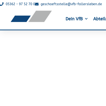
05362 - 97 52 70 0
geschaeftsstelle@vfb-fallersleben.de
Dein VfB
Abtei
Ehrenfried Gaschle