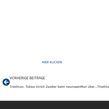
Ruf uns an
HIER KLICKEN
VORHERIGE BEITRÄGE
Triathlon: Tobias Ulrich Zweiter beim neunseenMan über die Olympische Distanz