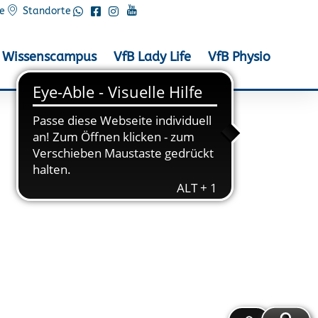
e
Standorte
Wissenscampus
VfB Lady Life
VfB Physio
fjort / RTF beim SV