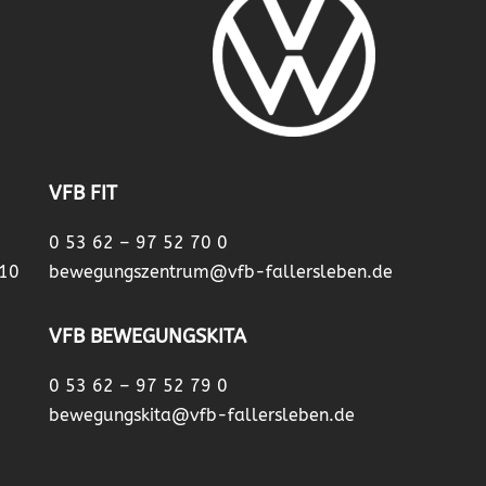
VFB FIT
0 53 62 – 97 52 70 0
 10
bewegungszentrum@vfb-fallersleben.de
VFB BEWEGUNGSKITA
0 53 62 – 97 52 79 0
bewegungskita@vfb-fallersleben.de