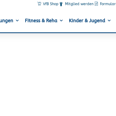
VfB Shop
Mitglied werden
Formular
lungen
Fitness & Reha
Kinder & Jugend
r Patz 4 am Ringkøbing
Nienhagen