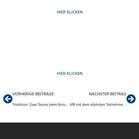
HIER KLICKEN
Formulare
HIER KLICKEN
VORHERIGE BEITRÄGE
NÄCHSTER BEITRAG
Triathlon: Zwei Teams beim Braunschweiger Triathlon am Start
VfB mit dem stärksten Teilnehmerfeld beim 5. Hoitlinger Ackermann-Lauf