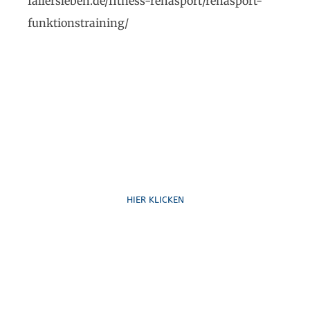
fallersleben.de/fitness-rehasport/rehasport-
funktionstraining/
Ruf uns an
HIER KLICKEN
Schreib uns