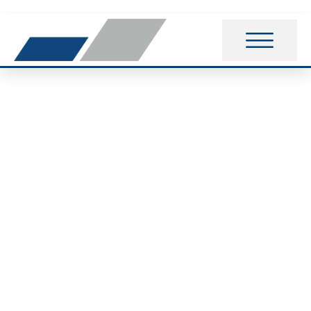
Sommerferien
Kursplan für
Rehasport und
Funktionstraining