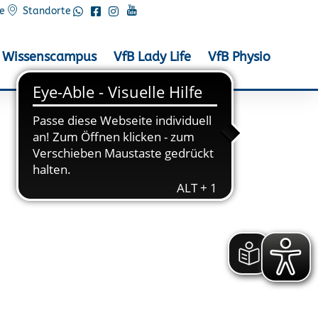
e
Standorte
Wissenscampus
VfB Lady Life
VfB Physio
pische Distanz in