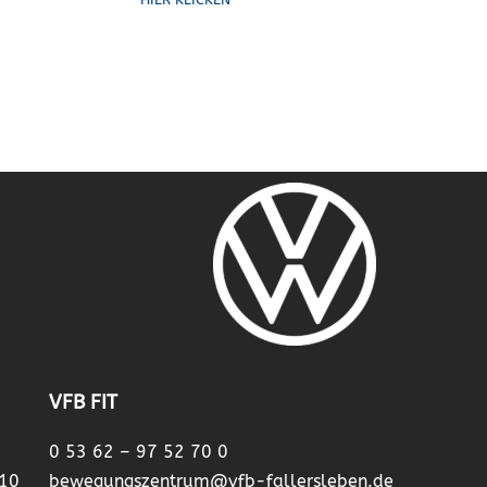
VFB FIT
0 53 62 – 97 52 70 0
 10
bewegungszentrum@vfb-fallersleben.de