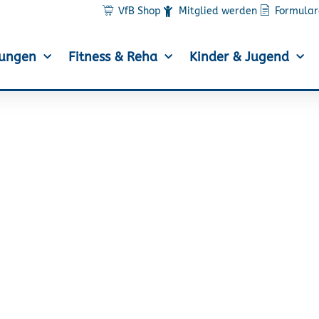
VfB Shop
Mitglied werden
Formular
lungen
Fitness & Reha
Kinder & Jugend
Roeßler belegt 2.Platz
schaft über die Kurzdi