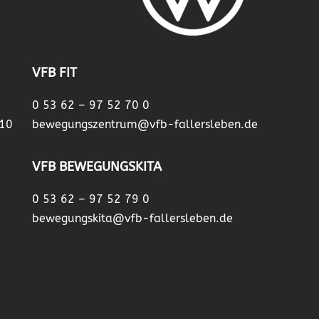
VFB FIT
0 53 62 – 97 52 70 0
 10
bewegungszentrum@vfb-fallersleben.de
VFB BEWEGUNGSKITA
0 53 62 – 97 52 79 0
bewegungskita@vfb-fallersleben.de