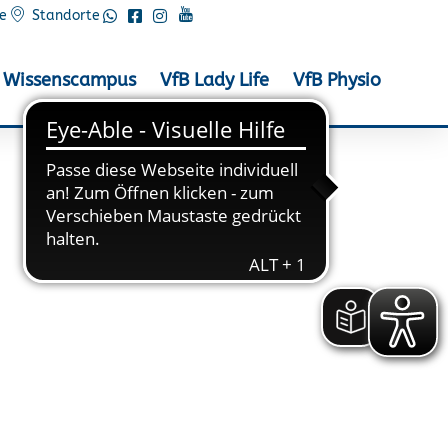
e
Standorte
Wissenscampus
VfB Lady Life
VfB Physio
 der AK55 bei der
stanz in Stuhr