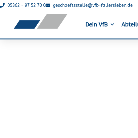
05362 - 97 52 70 0
geschaeftsstelle@vfb-fallersleben.de
Dein VfB
Abtei
Triathlon: Ines 
Landesmeister