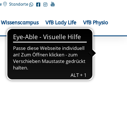
e
Standorte
Wissenscampus
VfB Lady Life
VfB Physio
est in Stendal!