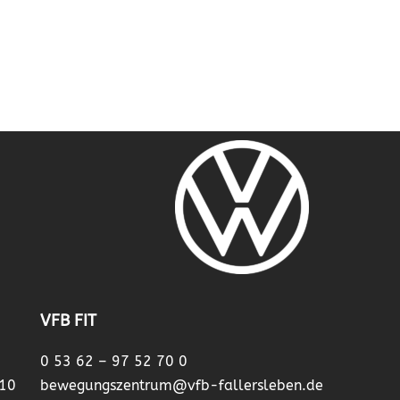
VFB FIT
0 53 62 – 97 52 70 0
 10
bewegungszentrum@vfb-fallersleben.de