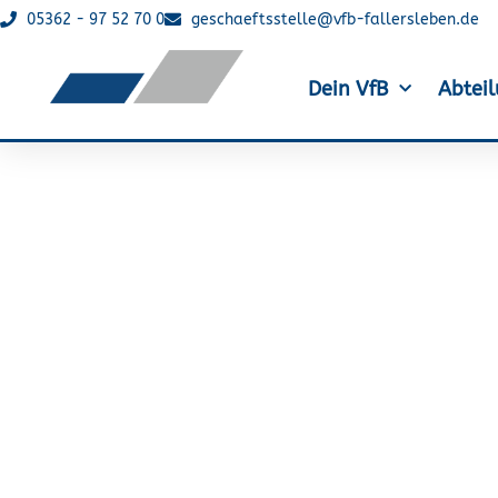
05362 - 97 52 70 0
geschaeftsstelle@vfb-fallersleben.de
Dein VfB
Abtei
VfB Fallersleb