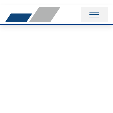
VfB-Jugend glänzt
bei
Landesmeisterschafte
in Hannover!