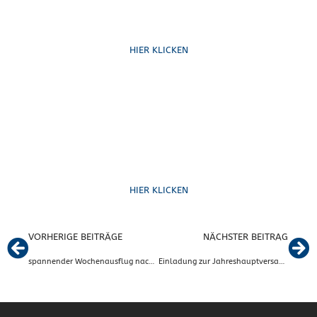
Schreib uns
HIER KLICKEN
Formulare
HIER KLICKEN
VORHERIGE BEITRÄGE
NÄCHSTER BEITRAG
spannender Wochenausflug nach Dortmund
Einladung zur Jahreshauptversammlung der Ski & Nordic-Walkingsparte