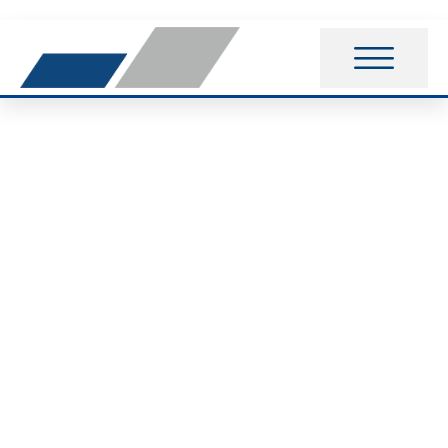
37. Abendlauf in
Meinersen: 23
Athleten und
Athletinnen des VfB
Fallersleben im Ziel