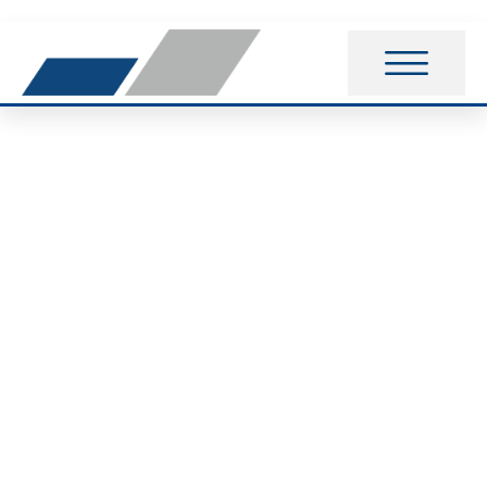
Leichtathletik: VfB-
Läufer in Hoitlingen
erfolgreich