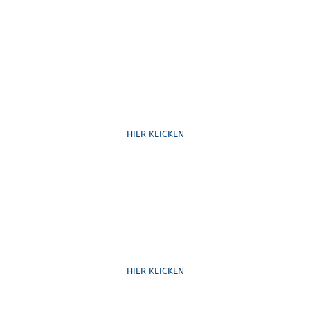
Ruf uns an
HIER KLICKEN
Schreib uns
HIER KLICKEN