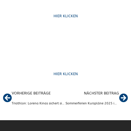
Schreib uns
HIER KLICKEN
Formulare
HIER KLICKEN
VORHERIGE BEITRÄGE
NÄCHSTER BEITRAG
Triathlon: Lorena Kinas sichert sich Startplatz für die Ironman Weltmeisterschaft
Sommerferien Kurspläne 2025 im Bereich Rehasport und Funktionstraining