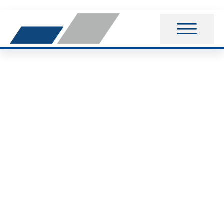
Mach mit beim 22.
Windmühlenberglauf
inkl. Kinderlauf – am
29. Juni 2025!