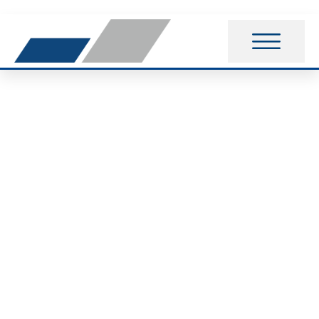
Kleines, aber feines
Leichtathletikcamp
durchgeführt