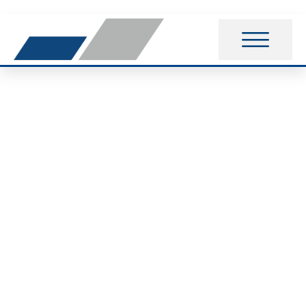
Staatlich
anerkannter Erzieher
(m/w/d)