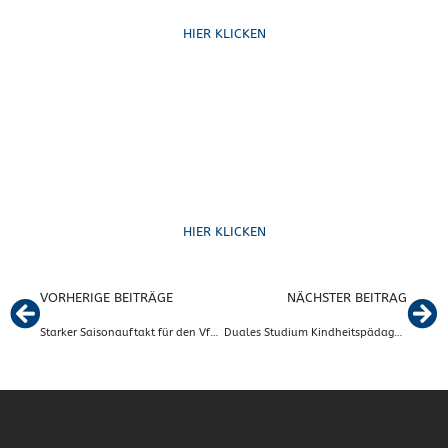
HIER KLICKEN
Formulare
HIER KLICKEN
VORHERIGE BEITRÄGE
NÄCHSTER BEITRAG
Starker Saisonauftakt für den VfB Fallersleben – Vier neue Vereinsrekorde!
Duales Studium Kindheitspädagogik (Bachelor)