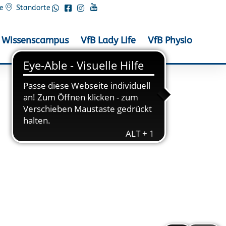
e
Standorte
Wissenscampus
VfB Lady Life
VfB Physio
haft des Jahres!