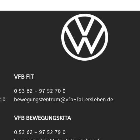
VFB FIT
0 53 62 – 97 52 70 0
 10
bewegungszentrum@vfb-fallersleben.de
VFB BEWEGUNGSKITA
0 53 62 – 97 52 79 0