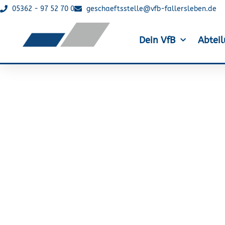
05362 - 97 52 70 0
geschaeftsstelle@vfb-fallersleben.de
Dein VfB
Abtei
Die Blackbirds 