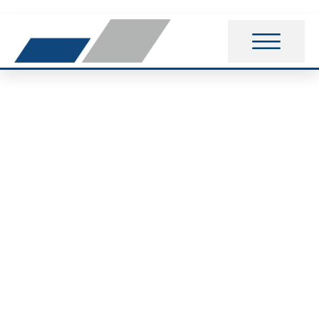
Familien-Osterlauf
2026: tolle Resonanz
mit knapp 100
teilnehmenden
Läufern