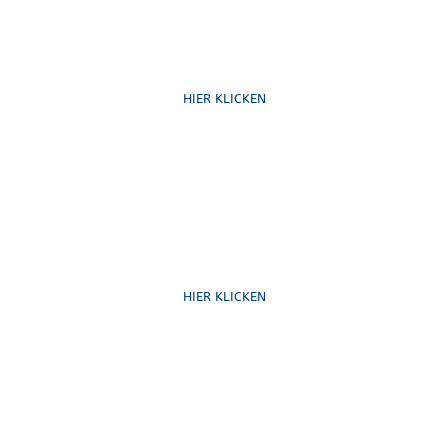
Ruf uns an
HIER KLICKEN
Schreib uns
HIER KLICKEN
Formulare