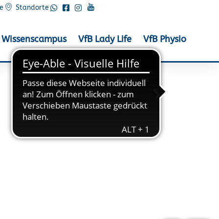
e
Standorte
Wissenscampus
VfB Lady Life
VfB Physio