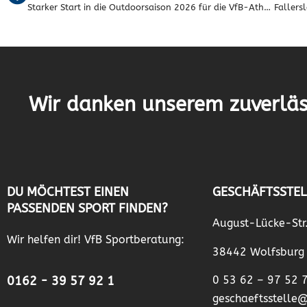
Starker Start in die Outdoorsaison 2026 für die VfB-Athleten!
Wir danken unserem zuverläs
DU MÖCHTEST EINEN
GESCHÄFTSSTEL
PASSENDEN SPORT FINDEN?
August-Lücke-Str
Wir helfen dir! VfB Sportberatung:
38442 Wolfsburg
0162 - 39 57 92 1
0 53 62 – 97 52 
geschaeftsstelle