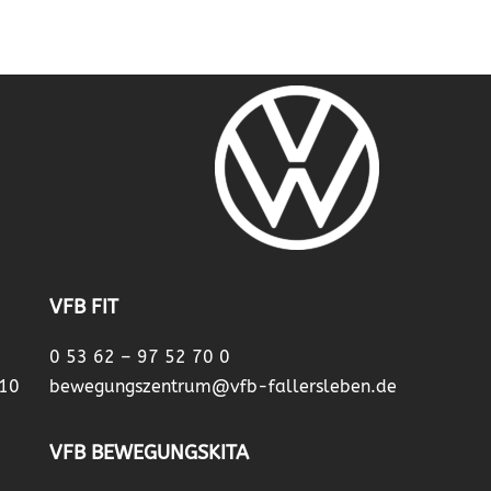
VFB FIT
0 53 62 – 97 52 70 0
 10
bewegungszentrum@vfb-fallersleben.de
VFB BEWEGUNGSKITA