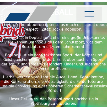
BASEBALL
“I never cared about acceptence as much as I cared about
respect” (Zitat: Jackie Robinson)
Baseball ist in Deutschland eher eine große Unbekannte.
Viele kennen Brennball aus dem Schulsport, was dem
Baseball am ehesten nahe kommt.
Baseball ist ein hoch taktischer Sport, der Körper und
Geist gleichermaßen fordert. Es ist aber auch ein Sport,
der schult und fördert. Besonders Kinder und Jugendliche
können profitieren.
Hierbei werden vorallem die Auge-Hand-Koordination,
die Konzentration, die Vielseitigkeit, die Fehlertoleranz
und die Entwicklung eines höheren Sicherheitsbewusstseins
gefördert.
Unser Ziel ist es, den Baseballsport nachhaltig in
Wolfsburg zu etablieren.