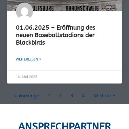
01.06.2025 – Eröffnung des
neuen Baseballstadions der
Blackbirds
WEITERLESEN »
14. Mai 2025
« Vorherige
1
2
3
4
Nächste »
ANSPRECHPARTNER