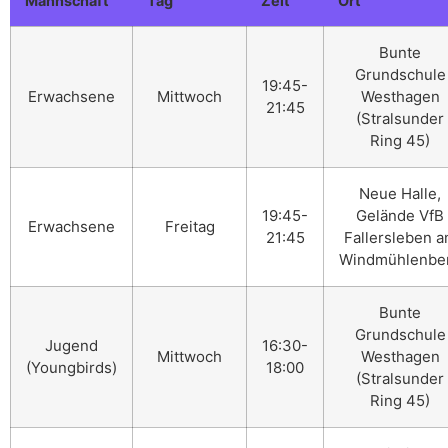
Mannschaft
Tag
Zeit
Ort
Bunte
Grundschule
19:45-
Erwachsene
Mittwoch
Westhagen
21:45
(Stralsunder
Ring 45)
Neue Halle,
19:45-
Gelände VfB
Erwachsene
Freitag
21:45
Fallersleben 
Windmühlenbe
Bunte
Grundschule
Jugend
16:30-
Mittwoch
Westhagen
(Youngbirds)
18:00
(Stralsunder
Ring 45)