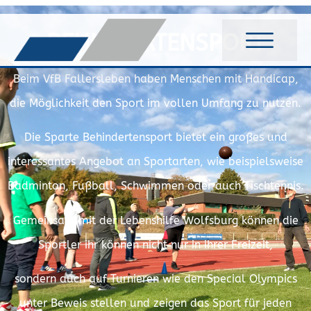
BEHINDERTENSPORT
Beim VfB Fallersleben haben Menschen mit Handicap,
die Möglichkeit den Sport im vollen Umfang zu nutzen.
Die Sparte Behindertensport bietet ein großes und
interessantes Angebot an Sportarten, wie beispielsweise
Badminton, Fußball, Schwimmen oder auch Tischtennis.
Gemeinsam mit der Lebenshilfe Wolfsburg können die
Sportler ihr können nicht nur in ihrer Freizeit,
sondern auch auf Turnieren wie den Special Olympics
unter Beweis stellen und zeigen das Sport für jeden