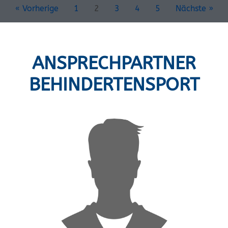
« Vorherige
1
2
3
4
5
Nächste »
ANSPRECHPARTNER
BEHINDERTENSPORT