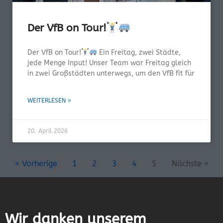
Der VfB on Tour!
Der VfB on Tour!
Ein Freitag, zwei Städte,
jede Menge Input! Unser Team war Freitag gleich
in zwei Großstädten unterwegs, um den VfB fit für
WEITERLESEN »
20. April 2026
« Vorherige
1
2
3
4
5
Nächste »
Wir danken unserem