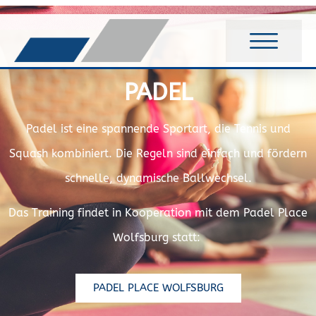
PADEL
Padel ist eine spannende Sportart, die Tennis und
Squash kombiniert. Die Regeln sind einfach und fördern
schnelle, dynamische Ballwechsel.
Das Training findet in Kooperation mit dem Padel Place
Wolfsburg statt:
PADEL PLACE WOLFSBURG