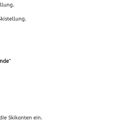
llung.
kistellung.
ände
“
te Pisten). Setze die Skikanten ein