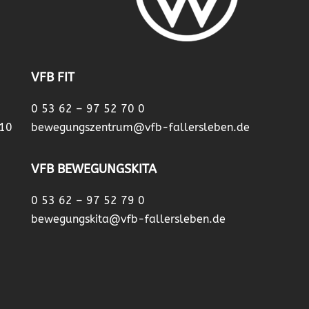
VFB FIT
0 53 62 – 97 52 70 0
 10
bewegungszentrum@vfb-fallersleben.de
VFB BEWEGUNGSKITA
0 53 62 – 97 52 79 0
bewegungskita@vfb-fallersleben.de