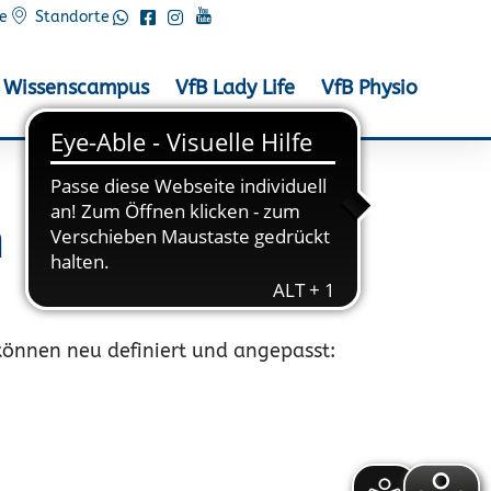
e
Standorte
Wissenscampus
VfB Lady Life
VfB Physio
n
können neu definiert und angepasst: