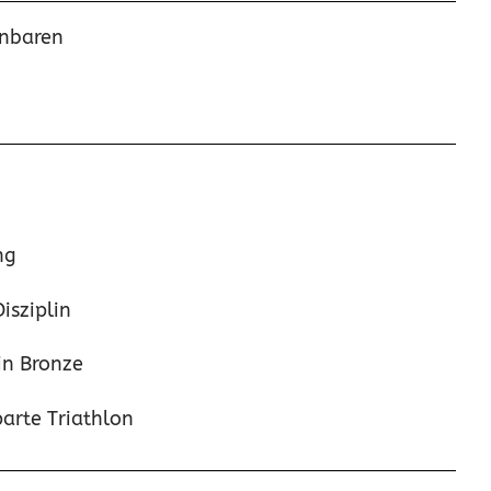
inbaren
ng
isziplin
n Bronze
arte Triathlon