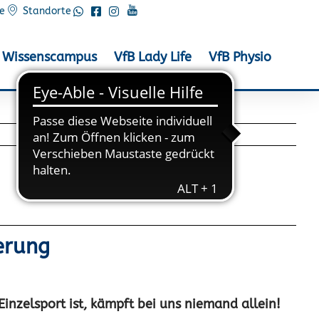
e
Standorte
Wissenscampus
VfB Lady Life
VfB Physio
LIGA WETTKÄMPFE
erung
nzelsport ist, kämpft bei uns niemand allein!