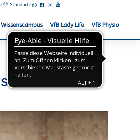
e
Standorte
Wissenscampus
VfB Lady Life
VfB Physio
smeister im