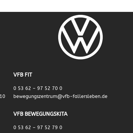
VFB FIT
0 53 62 – 97 52 70 0
 10
bewegungszentrum@vfb-fallersleben.de
VFB BEWEGUNGSKITA
0 53 62 – 97 52 79 0