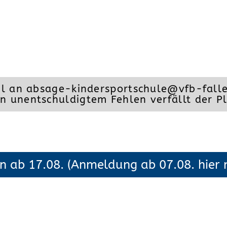
ail an absage-kindersportschule@vfb-falle
 unentschuldigtem Fehlen verfällt der P
n ab 17.08. (Anmeldung ab 07.08. hier 