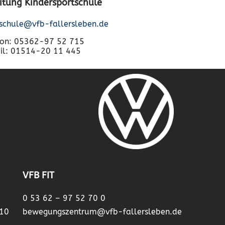
Leitung Kindersportschule
tschule@vfb-fallersleben.de
fon: 05362-97 52 715
il: 01514-20 11 445
VFB FIT
0 53 62 – 97 52 70 0
 10
bewegungszentrum@vfb-fallersleben.de