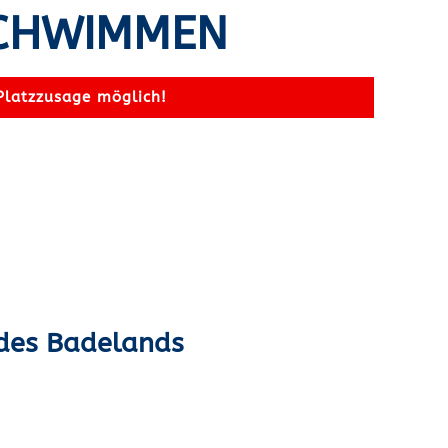
SCHWIMMEN
Platzzusage möglich!
 des Badelands