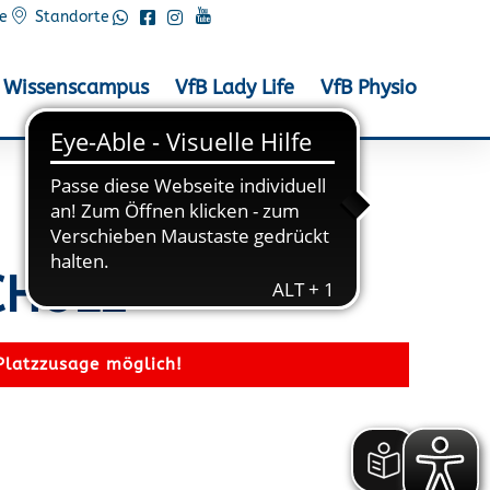
e
Standorte
Wissenscampus
VfB Lady Life
VfB Physio
CHULE
Platzzusage möglich!