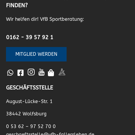
FINDEN?
Wir helfen dir! VfB Sportberatung:
0162 - 39 57 92 1
MITGLIED WERDEN
GESCHÄFTSSTELLE
August-Lücke-Str. 1
38442 Wolfsburg
0 53 62 – 97 52 70 0
geschaeftsstelle@vfb-fallersleben.de